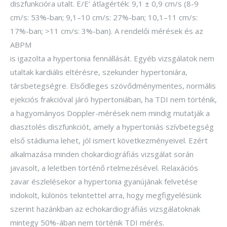
diszfunkcióra utalt. E/E’ átlagérték: 9,1 ± 0,9 cm/s (8-9
cm/s: 53%-ban; 9,1–10 cm/s: 27%-ban; 10,1–11 cm/s:
17%-ban; >11 cm/s: 3%-ban). A rendelői mérések és az
ABPM
is igazolta a hypertonia fennállását. Egyéb vizsgálatok nem
utaltak kardiális eltérésre, szekunder hypertoniára,
társbetegségre. Elsődleges szövődménymentes, normális
ejekciós frakcióval járó hypertoniában, ha TDI nem történik,
a hagyományos Doppler-mérések nem mindig mutatják a
diasztolés diszfunkciót, amely a hypertoniás szívbetegség
első stádiuma lehet, jól ismert következményeivel. Ezért
alkalmazása minden chokardiográfiás vizsgálat során
javasolt, a leletben történő rtelmezésével. Relaxációs
zavar észlelésekor a hypertonia gyanújának felvetése
indokolt, különös tekintettel arra, hogy megfigyelésünk
szerint hazánkban az echokardiográfiás vizsgálatoknak
mintegy 50%-ában nem történik TDI mérés.