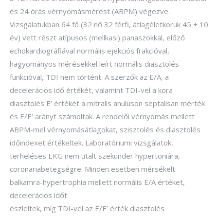
és 24 órás vérnyomásmérést (ABPM) végezve.
Vizsgálatukban 64 fő (32 nő 32 férfi, átlagéletkoruk 45 ± 10
év) vett részt atípusos (mellkasi) panaszokkal, előző
echokardiográfiával normális ejekciós frakcióval,
hagyományos mérésekkel leírt normális diasztolés
funkcióval, TDI nem történt. A szerzők az E/A, a
decelerációs idő értékét, valamint TDI-vel a kora
diasztolés E’ értékét a mitralis anuluson septalisan mérték
és E/E’ arányt számoltak. A rendelői vérnyomás mellett
ABPM-mel vérnyomásátlagokat, szisztolés és diasztolés
időindexet értékeltek. Laboratóriumi vizsgálatok,
terheléses EKG nem utalt szekunder hypertoniára,
coronariabetegségre. Minden esetben mérsékelt
balkamra-hypertrophia mellett normális E/A értéket,
decelerációs időt
észleltek, míg TDI-vel az E/E’ érték diasztolés