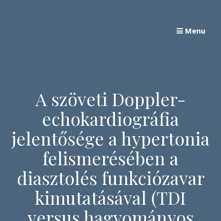
Skip
to
Menu
content
A szöveti Doppler-
echokardiográfia
jelentősége a hypertonia
felismerésében a
diasztolés funkciózavar
kimutatásával (TDI
versus hagyományos