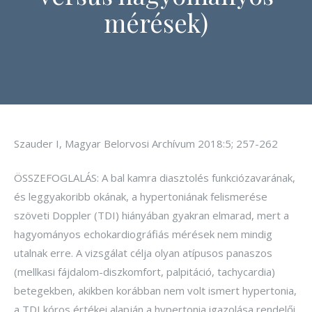
mérések)
Szauder I, Magyar Belorvosi Archívum 2018:5; 257-262
ÖSSZEFOGLALÁS: A bal kamra diasztolés funkciózavarának,
és leggyakoribb okának, a hypertoniának felismerése
szöveti Doppler (TDI) hiányában gyakran elmarad, mert a
hagyományos echokardiográfiás mérések nem mindig
utalnak erre. A vizsgálat célja olyan atípusos panaszos
(mellkasi fájdalom-diszkomfort, palpitáció, tachycardia)
betegekben, akikben korábban nem volt ismert hypertonia,
a TDI kóros értékei alapján a hypertonia igazolása rendelői