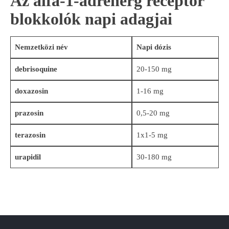
Az alfa-1-adrenerg receptor
blokkolók napi adagjai
Nemzetközi
név
Napi dózis
debrisoquine
20-150 mg
doxazosin
1-16 mg
prazosin
0,5-20 mg
terazosin
1x1-5 mg
urapidil
30-180 mg