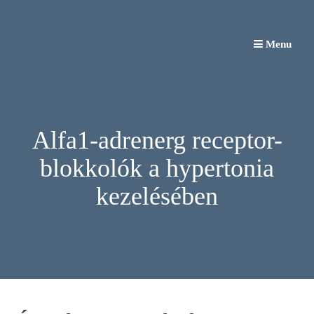
Skip
to
Menu
content
Alfa1-adrenerg receptor-
blokkolók a hypertonia
kezelésében