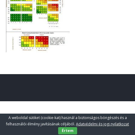
A weboldal sütiket (cookie-kat) használ a biztonságos böngészés és a
felhasználói élmény javításának céljából.
Adatvédelmi és jogi nyilatkozat
Értem