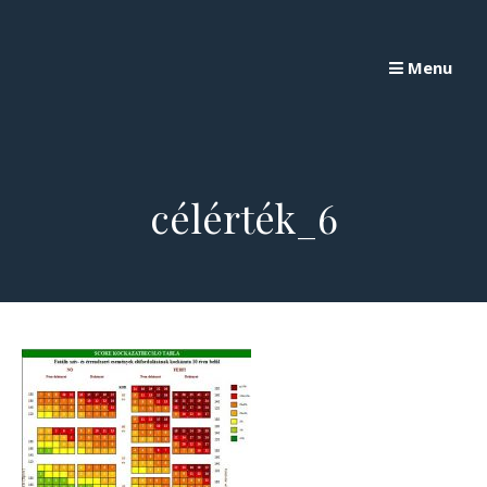
Skip
to
Menu
content
célérték_6