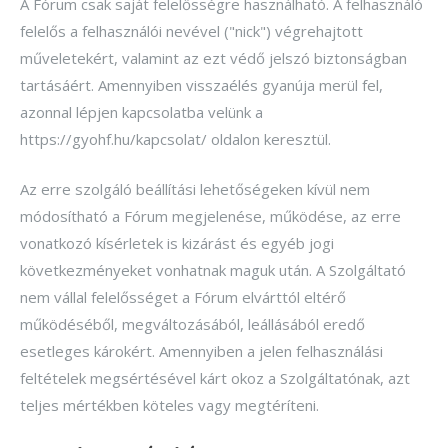
A Fórum csak saját felelősségre használható. A felhasználó
felelős a felhasználói nevével ("nick") végrehajtott
műveletekért, valamint az ezt védő jelszó biztonságban
tartásáért. Amennyiben visszaélés gyanúja merül fel,
azonnal lépjen kapcsolatba velünk a
https://gyohf.hu/kapcsolat/ oldalon keresztül.
Az erre szolgáló beállítási lehetőségeken kívül nem
módosítható a Fórum megjelenése, működése, az erre
vonatkozó kísérletek is kizárást és egyéb jogi
következményeket vonhatnak maguk után. A Szolgáltató
nem vállal felelősséget a Fórum elvárttól eltérő
működéséből, megváltozásából, leállásából eredő
esetleges károkért. Amennyiben a jelen felhasználási
feltételek megsértésével kárt okoz a Szolgáltatónak, azt
teljes mértékben köteles vagy megtéríteni.