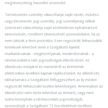
megtévesztésig hasonlító azonosító
Természetes személy választhatja saját nevét, művész-
vagy becenevét; jogi személy, jogi személyiség nélküli
szervezet választhatja saját közhitelesen nyilvántartott
elnevezését, rövidített elnevezését azonosítóként, ha az
nem ütközik a fenti pontokba. Ezen regisztrált felhasználók
kötelesek lehetővé tenni a Szolgáltató kijelölt
munkatársainak - megbízottjainak, moderátorainak - a
névhasználatra való jogosultságuk ellenőrzését. Az
ellenőrzés módjáról és menetéről az érintettek
elektronikus levélben kapnak tájékoztatást. Az ellenőrzés
időtartamára a Szolgáltató felfüggesztheti az ily módon
regisztrált felhasználó közlési lehetőségeit. Amennyiben az
ellenőrzést nem tette lehetővé az érintett, vagy nem
tudta bizonyítani a névhasználati jogosultságát,
azonosítóját a Szolgáltató 72 óra elteltével törölheti.