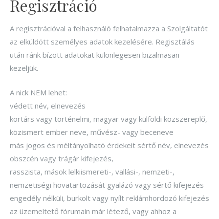
Regisztráció
A regisztrációval a felhasználó felhatalmazza a Szolgáltatót
az elküldött személyes adatok kezelésére. Regisztálás
után ránk bízott adatokat különlegesen bizalmasan
kezeljük.
A nick NEM lehet:
védett név, elnevezés
kortárs vagy történelmi, magyar vagy külföldi közszereplő,
közismert ember neve, művész- vagy beceneve
más jogos és méltányolható érdekeit sértő név, elnevezés
obszcén vagy trágár kifejezés,
rasszista, mások lelkiismereti-, vallási-, nemzeti-,
nemzetiségi hovatartozását gyalázó vagy sértő kifejezés
engedély nélküli, burkolt vagy nyílt reklámhordozó kifejezés
az üzemeltető fórumain már létező, vagy ahhoz a