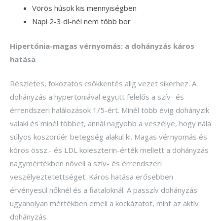
Vörös húsok kis mennyiségben
Napi 2-3 dl-nél nem több bor
Hipertónia-magas vérnyomás: a dohányzás káros
hatása
Részletes, fokozatos csökkentés alig vezet sikerhez. A
dohányzás a hypertoniával együtt felelős a szív- és
érrendszeri halálozások 1/5-ért. Minél több évig dohányzik
valaki és minél többet, annál nagyobb a veszélye, hogy nála
súlyos koszorúér betegség alakul ki. Magas vérnyomás és
kóros össz.- és LDL koleszterin-érték mellett a dohányzás
nagymértékben növeli a szív- és érrendszeri
veszélyeztetettséget. Káros hatása erősebben
érvényesül nőknél és a fiataloknál. A passzív dohányzás
ugyanolyan mértékben emeli a kockázatot, mint az aktív
dohányzás.