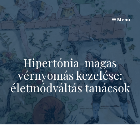
Skip
to
Menu
content
Hipertónia-magas
vérnyomás kezelése:
életmódváltás tanácsok