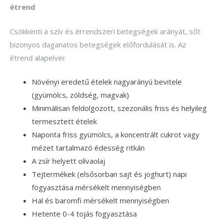
étrend
Csökkenti a szív és érrendszeri betegségek arányát, sőt
bizonyos daganatos betegségek előfordulását is. Az
étrend alapelvei:
Növényi eredetű ételek nagyarányú bevitele
(gyümölcs, zöldség, magvak)
Minimálisan feldolgozott, szezonális friss és helyileg
termesztett ételek
Naponta friss gyümölcs, a koncentrált cukrot vagy
mézet tartalmazó édesség ritkán
A zsír helyett olívaolaj
Tejtermékek (elsősorban sajt és joghurt) napi
fogyasztása mérsékelt mennyiségben
Hal és baromfi mérsékelt mennyiségben
Hetente 0-4 tojás fogyasztása