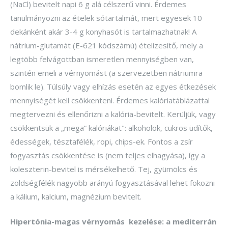
(NaCl) bevitelt napi 6 g alá célszerű vinni. Érdemes
tanulmányozni az ételek sótartalmát, mert egyesek 10
dekánként akár 3-4 g konyhasót is tartalmazhatnak! A
nátrium-glutamát (E-621 kódszámú) ételízesítő, mely a
legtöbb felvágottban ismeretlen mennyiségben van,
szintén emeli a vérnyomást (a szervezetben nátriumra
bomlik le). Túlsúly vagy elhízás esetén az egyes étkezések
mennyiségét kell csökkenteni. Érdemes kalóriatáblázattal
megtervezni és ellenőrizni a kalória-bevitelt. Kerüljük, vagy
csökkentsük a „mega” kalóriákat": alkoholok, cukros üdítők,
édességek, tésztafélék, ropi, chips-ek. Fontos a zsír
fogyasztás csökkentése is (nem teljes elhagyása), így a
koleszterin-bevitel is mérsékelhető. Tej, gyümölcs és
zöldségfélék nagyobb arányú fogyasztásával lehet fokozni
a kálium, kalcium, magnézium bevitelt.
Hipertónia-magas vérnyomás kezelése: a mediterrán