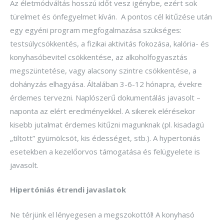
Az életmódváltás hosszú időt vesz igénybe, ezért sok
türelmet és önfegyelmet kíván. A pontos cél kitűzése után
egy egyéni program megfogalmazása szükséges:
testsúlycsökkentés, a fizikai aktivitás fokozása, kalória- és
konyhasóbevitel csökkentése, az alkoholfogyasztás
megszüntetése, vagy alacsony szintre csökkentése, a
dohányzás elhagyása. Általában 3-6-12 hónapra, évekre
érdemes tervezni. Naplószerű dokumentálás javasolt –
naponta az elért eredményekkel. A sikerek elérésekor
kisebb jutalmat érdemes kitűzni magunknak (pl. kisadagú
„tiltott” gyümölcsöt, kis édességet, stb.). A hypertoniás
esetekben a kezelőorvos támogatása és felügyelete is
javasolt.
Hipertóniás étrendi javaslatok
Ne térjünk el lényegesen a megszokottól! A konyhasó