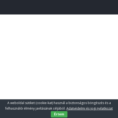
A weboldal sütiket (cookie-kat) használ a biztonságos böngészés és a
felhasználói élmény javításának céljából.
Adatvédelmi és jogi nyilatkozat
Értem