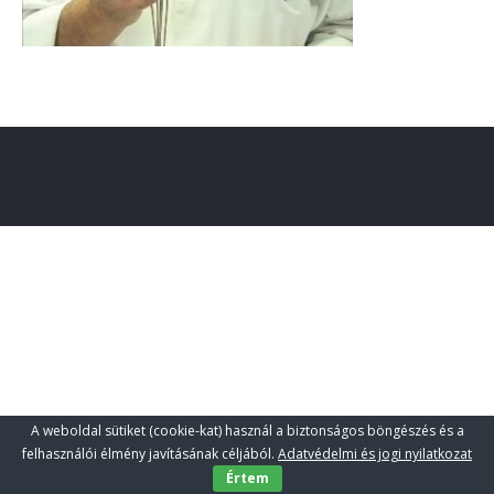
A weboldal sütiket (cookie-kat) használ a biztonságos böngészés és a
felhasználói élmény javításának céljából.
Adatvédelmi és jogi nyilatkozat
Értem