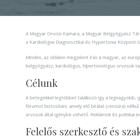
A Magyar Orvosi Kamara, a Magyar Belgyógyász Társ
a Kardiológiai Diagnosztikai és Hypertonia Központ 
Minden, az oldalon megjelent írás a magyar, az európ
belgyógyász, kardiológus, hípertonológus orvosok tap
Célunk
A betegekkel legtöbbet találkozó így a legnagyobb, i
fórumot biztosítani, amely elő bírálat (cenzúra) nélk
orvosok által igénybe vehető. Reklámok és politikai ind
Felelős szerkesztő és sz