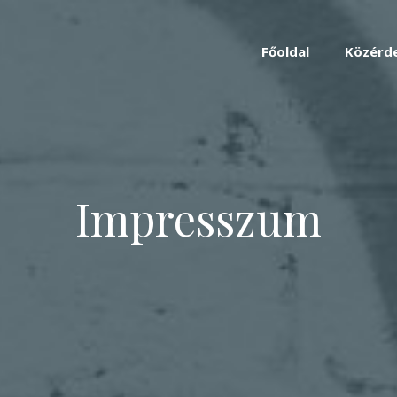
Főoldal
Közérd
Impresszum