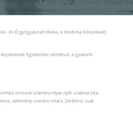
- és Érgyőgyászati Klinika, a Medicina Könyvkiadó,
rányelveinek figyelembe vételével, a gyakorló
kórházi orvosok számára olyan nyílt szakmai vita-
zlésre, vélemény cserére-vitára. Zártkörű, csak