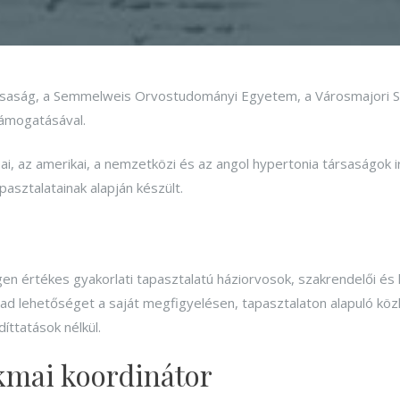
aság, a Semmelweis Orvostudományi Egyetem, a Városmajori Szív
támogatásával.
ai, az amerikai, a nemzetközi és az angol hypertonia társaságok i
asztalatainak alapján készült.
gen értékes gyakorlati tapasztalatú háziorvosok, szakrendelői és 
ül ad lehetőséget a saját megfigyelésen, tapasztalaton alapuló kö
íttatások nélkül.
akmai koordinátor