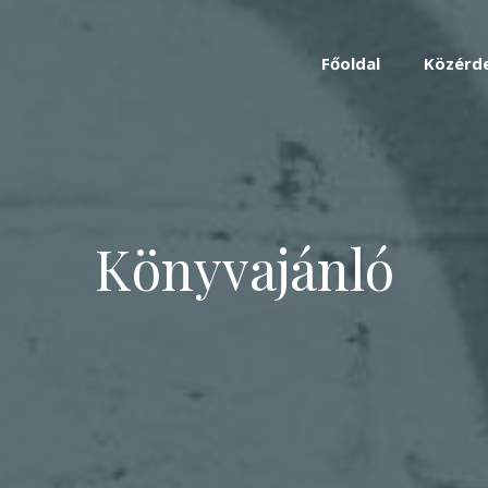
Főoldal
Közérd
Könyvajánló