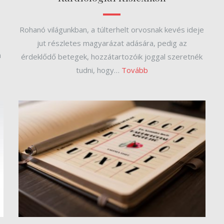
Rohanó világunkban, a túlterhelt orvosnak kevés ideje
jut részletes magyarázat adására, pedig az
a
érdeklődő betegek, hozzátartozóik joggal szeretnék
tudni, hogy…
Tovább