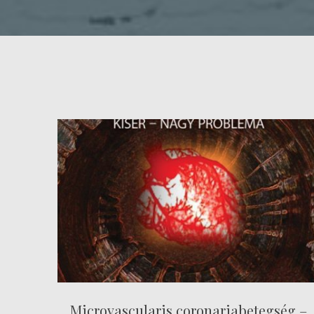
Microvascularis coronariabetegség –