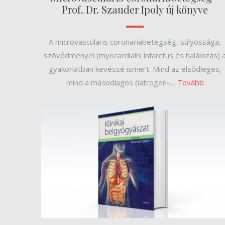
Prof. Dr. Szauder Ipoly új könyve
A microvascularis coronariabetegség, súlyossága,
szövődményei (myocardialis infarctus és halálozás) 
gyakorlatban kevéssé ismert. Mind az elsődleges,
mind a másodlagos (iatrogen-…
Tovább