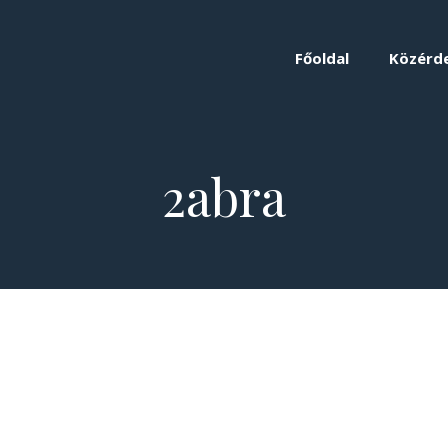
Főoldal
Közérd
2abra