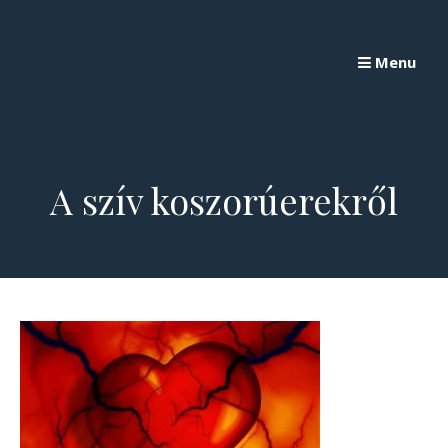
Skip
to
Menu
content
A szív koszorúerekről