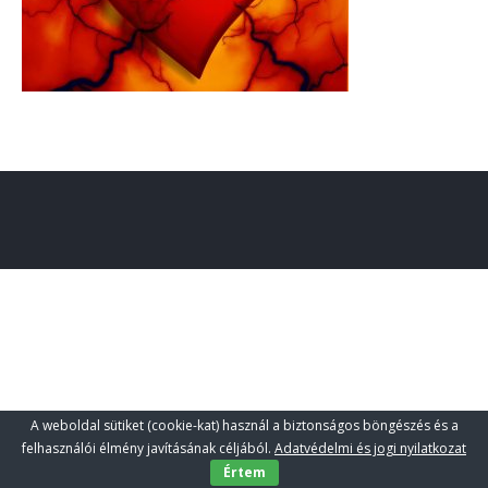
A weboldal sütiket (cookie-kat) használ a biztonságos böngészés és a
felhasználói élmény javításának céljából.
Adatvédelmi és jogi nyilatkozat
Értem