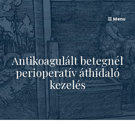
Skip
to
Menu
content
Antikoagulált betegnél
perioperatív áthidaló
kezelés