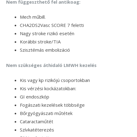
Nem függeszthető fel antikoag:
Mech műbill.
CHA2DS2Vasc SCORE 7 feletti
Nagy stroke rizikó esetén
Korábbi stroke/TIA
Szisztémás embolizáció
Nem szükséges áthidaló LMWH kezelés
Kis vagy kp rizikójú csoportokban
Kis vérzési kockázatokban:
GI endoszkóp
Fogászati kezelések többsége
Bőrgyógyászati műtétek
Cataractaműtét
Szívkatéterezés