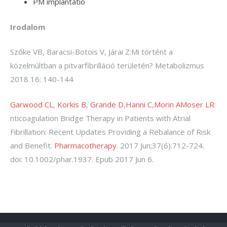
PM implantatio
Irodalom
Szőke VB, Baracsi-Botois V, Járai Z:Mi történt a
közelmúltban a pitvarfibrilláció területén? Metabolizmus
2018 16: 140-144
Garwood CL
,
Korkis B
,
Grande D
,
Hanni C
,
Morin A
Moser LR
:
nticoagulation Bridge Therapy in Patients with Atrial
Fibrillation: Recent Updates Providing a Rebalance of Risk
and Benefit.
Pharmacotherapy.
2017 Jun;37(6):712-724.
doi: 10.1002/phar.1937. Epub 2017 Jun 6.