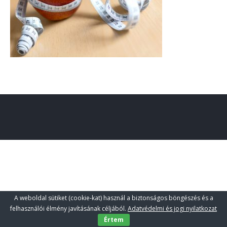
A weboldal sütiket (cookie-kat) használ a biztonságos böngészés és a
felhasználói élmény javításának céljából.
Adatvédelmi és jogi nyilatkozat
Értem