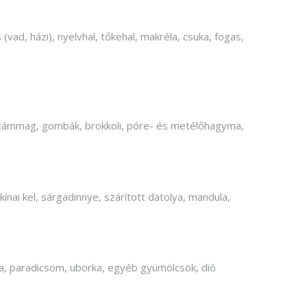
vad, házi), nyelvhal, tőkehal, makréla, csuka, fogas,
szezámmag, gombák, brokkoli, póre- és metélőhagyma,
ínai kel, sárgadinnye, szárított datolya, mandula,
yma, paradicsom, uborka, egyéb gyümölcsök, dió