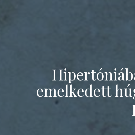
Skip
to
content
Hipertóniáb
emelkedett hú