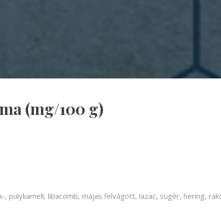
lma (mg/100 g)
iba-, pulykamell, libacomb, májas felvágott, lazac, sügér, hering, r