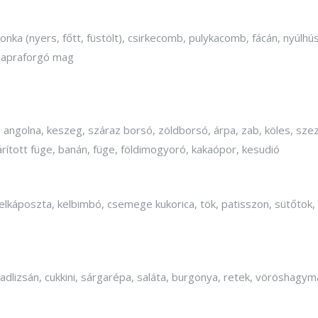
ka (nyers, főtt, füstölt), csirkecomb, pulykacomb, fácán, nyúlhús (
 napraforgó mag
l, angolna, keszeg, száraz borsó, zöldborsó, árpa, zab, köles, 
zárított füge, banán, füge, földimogyoró, kakaópor, kesudió
kelkáposzta, kelbimbó, csemege kukorica, tök, patisszon, sütőtok, k
 padlizsán, cukkini, sárgarépa, saláta, burgonya, retek, vöröshag