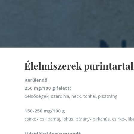
Élelmiszerek purintarta
Kerülendő
.
250 mg/100 g felett:
belsőségek, szardínia, heck, tonhal, pisztráng
150-250 mg/100 g
csirke- es libamáj, lóhús, bárány- birkahús, csirke-, l
Mértékkel fogyasztandó