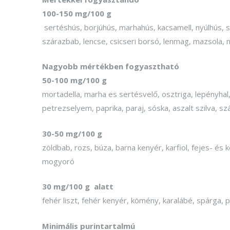
100-150 mg/100 g
sertéshús, borjúhús, marhahús, kacsamell, nyúlhús, son
szárazbab, lencse, csicseri borsó, lenmag, mazsola,
Nagyobb mértékben fogyasztható
50-100 mg/100 g
mortadella, marha es sertésvelő, osztriga, lepényha
petrezselyem, paprika, paraj, sóska, aszalt szilva, s
30-50 mg/100 g
zöldbab, rozs, búza, barna kenyér, karfiol, fejes- és 
mogyoró
30 mg/100 g alatt
fehér liszt, fehér kenyér, kömény, karalábé, spárga,
Minimális purintartalmú