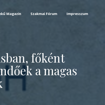
ekű Magazin
Szakmai Fórum
Impresszum
sban, főként
endőek a magas
k