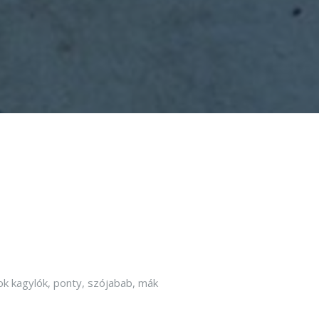
ákok kagylók, ponty, szójabab, mák