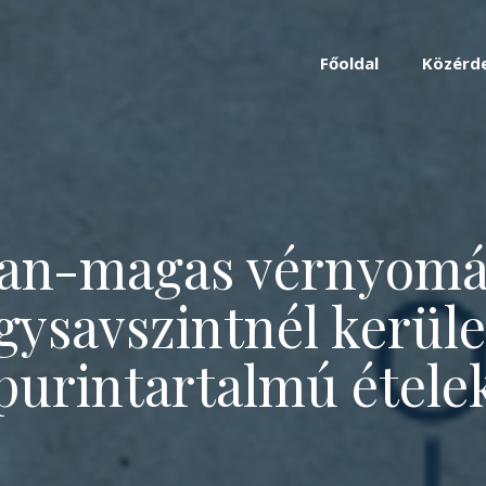
Főoldal
Közérd
an-magas vérnyomá
gysavszintnél kerül
purintartalmú étele