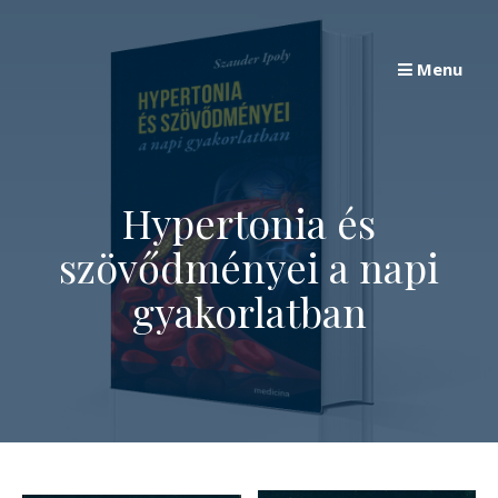
Skip
to
Menu
content
Hypertonia és
szövődményei a napi
gyakorlatban