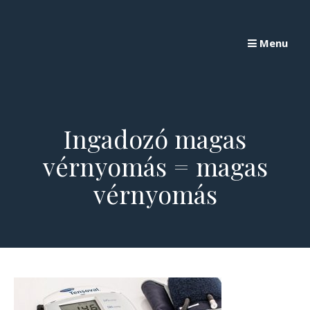
Skip
to
Menu
content
Ingadozó magas
vérnyomás = magas
vérnyomás