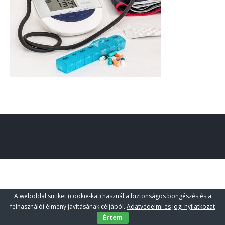
A weboldal sütiket (cookie-kat) használ a biztonságos böngészés és a
felhasználói élmény javításának céljából.
Adatvédelmi és jogi nyilatkozat
Értem