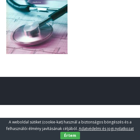
A weboldal sütiket (cookie-kat) használ a biztonságos böngészés és a
felhasználói élmény javításának céljából.
Adatvédelmi és jogi nyilatkozat
Értem