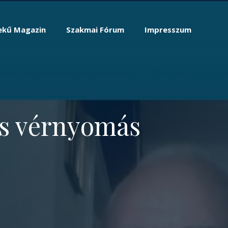
ekű Magazin
Szakmai Fórum
Impresszum
as vérnyomás