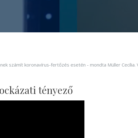
k számít koronavírus-fertőzés esetén - mondta Müller Cecília. V
ockázati tényező