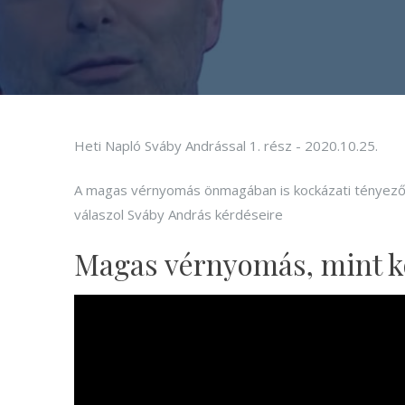
Heti Napló Sváby Andrással 1. rész - 2020.10.25.
A magas vérnyomás önmagában is kockázati tényezőne
válaszol Sváby András kérdéseire
Magas vérnyomás, mint k