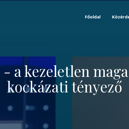
Főoldal
Közérd
 - a kezeletlen mag
kockázati tényező