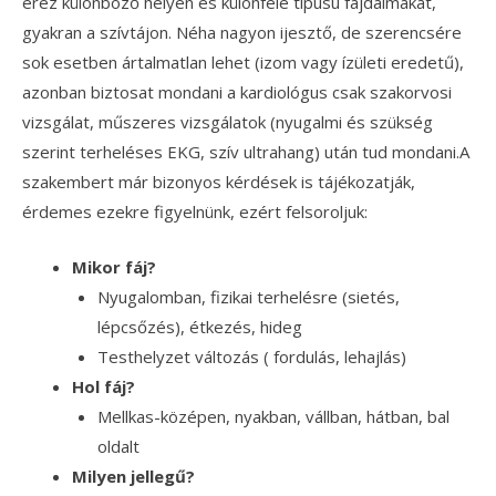
érez különböző helyen és különféle típusú fájdalmakat,
gyakran a szívtájon. Néha nagyon ijesztő, de szerencsére
sok esetben ártalmatlan lehet (izom vagy ízületi eredetű),
azonban biztosat mondani a kardiológus csak szakorvosi
vizsgálat, műszeres vizsgálatok (nyugalmi és szükség
szerint terheléses EKG, szív ultrahang) után tud mondani.A
szakembert már bizonyos kérdések is tájékozatják,
érdemes ezekre figyelnünk, ezért felsoroljuk:
Mikor fáj?
Nyugalomban, fizikai terhelésre (sietés,
lépcsőzés), étkezés, hideg
Testhelyzet változás ( fordulás, lehajlás)
Hol fáj?
Mellkas-középen, nyakban, vállban, hátban, bal
oldalt
Milyen jellegű?