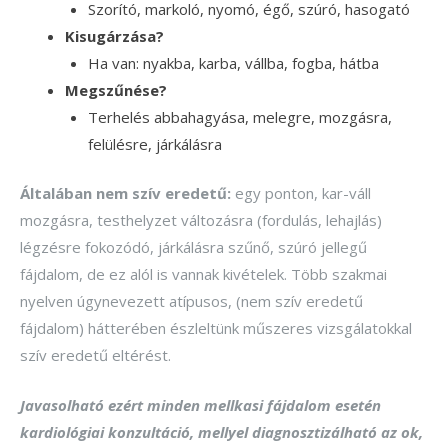
Szorító, markoló, nyomó, égő, szúró, hasogató
Kisugárzása?
Ha van: nyakba, karba, vállba, fogba, hátba
Megszűnése?
Terhelés abbahagyása, melegre, mozgásra,
felülésre, járkálásra
Általában nem szív eredetű:
egy ponton, kar-váll
mozgásra, testhelyzet változásra (fordulás, lehajlás)
légzésre fokozódó, járkálásra szűnő, szúró jellegű
fájdalom, de ez alól is vannak kivételek. Több szakmai
nyelven úgynevezett atípusos, (nem szív eredetű
fájdalom) hátterében észleltünk műszeres vizsgálatokkal
szív eredetű eltérést.
Javasolható ezért minden mellkasi fájdalom esetén
kardiológiai konzultáció, mellyel diagnosztizálható az ok,