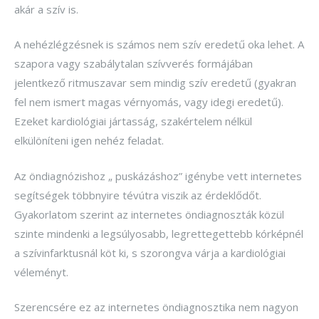
akár a szív is.
A nehézlégzésnek is számos nem szív eredetű oka lehet. A
szapora vagy szabálytalan szívverés formájában
jelentkező ritmuszavar sem mindig szív eredetű (gyakran
fel nem ismert magas vérnyomás, vagy idegi eredetű).
Ezeket kardiológiai jártasság, szakértelem nélkül
elkülöníteni igen nehéz feladat.
Az öndiagnózishoz „ puskázáshoz” igénybe vett internetes
segítségek többnyire tévútra viszik az érdeklődőt.
Gyakorlatom szerint az internetes öndiagnoszták közül
szinte mindenki a legsúlyosabb, legrettegettebb kórképnél
a szívinfarktusnál köt ki, s szorongva várja a kardiológiai
véleményt.
Szerencsére ez az internetes öndiagnosztika nem nagyon