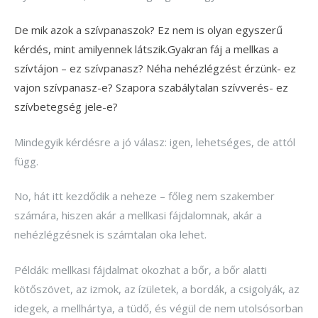
De mik azok a szívpanaszok? Ez nem is olyan egyszerű
kérdés, mint amilyennek látszik.Gyakran fáj a mellkas a
szívtájon – ez szívpanasz? Néha nehézlégzést érzünk- ez
vajon szívpanasz-e? Szapora szabálytalan szívverés- ez
szívbetegség jele-e?
Mindegyik kérdésre a jó válasz: igen, lehetséges, de attól
függ.
No, hát itt kezdődik a neheze – főleg nem szakember
számára, hiszen akár a mellkasi fájdalomnak, akár a
nehézlégzésnek is számtalan oka lehet.
Példák: mellkasi fájdalmat okozhat a bőr, a bőr alatti
kötőszövet, az izmok, az ízületek, a bordák, a csigolyák, az
idegek, a mellhártya, a tüdő, és végül de nem utolsósorban