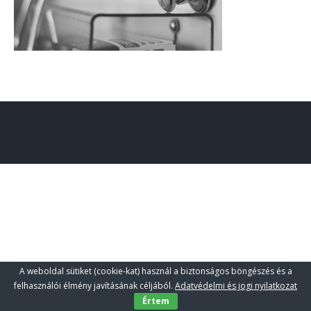
A weboldal sütiket (cookie-kat) használ a biztonságos böngészés és a
felhasználói élmény javításának céljából.
Adatvédelmi és jogi nyilatkozat
Értem