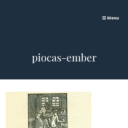
Skip
to
Menu
content
piocas-ember