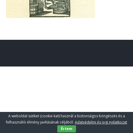
A weboldal sütiket (cookie-kat) használ a biztonságos böngészés és a
felhasználói élmény javításának céljából.
Adatvédelmi és jogi nyilatkozat
Értem