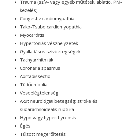
Trauma (szív- vagy egyéb műtétek, ablatio, PM-
kezelés)
Congestiv cardiomypathia
Tako-Tsubo cardiomyopathia
Myocarditis
Hypertoniás vészhelyzetek
Gyulladásos szívbetegségek
Tachyarrhitmiák
Coronaria spasmus
Aortadissectio
Tüdőembolia
Veseelégtelenség
Akut neurológiai betegség: stroke és
subarachnoidealis ruptura
Hypo vagy hyperthyreosis
Égés
Túlzott megerőltetés