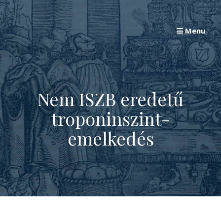
Skip
to
Menu
content
Nem ISZB eredetű
troponinszint-
emelkedés