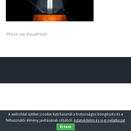
Photo via VisualHunt
A weboldal sütiket (cookie-kat) használ a biztonságos böngészés és a
felhasználói élmény javításának céljából.
Adatvédelmi és jogi nyilatkozat
Értem