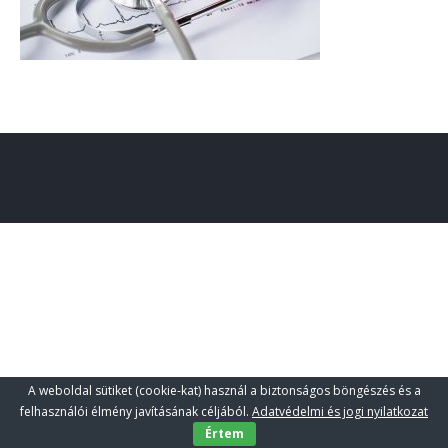
A weboldal sütiket (cookie-kat) használ a biztonságos böngészés és a
felhasználói élmény javításának céljából.
Adatvédelmi és jogi nyilatkozat
Értem