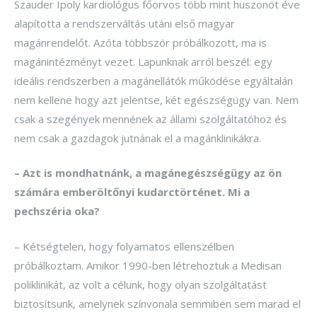
Szauder Ipoly kardiológus főorvos több mint huszonöt éve
alapította a rendszerváltás utáni első magyar
magánrendelőt. Azóta többször próbálkozott, ma is
magánintézményt vezet. Lapunknak arról beszél: egy
ideális rendszerben a magánellátók működése egyáltalán
nem kellene hogy azt jelentse, két egészségügy van. Nem
csak a szegények mennének az állami szolgáltatóhoz és
nem csak a gazdagok jutnának el a magánklinikákra.
– Azt is mondhatnánk, a magánegészségügy az ön
számára emberöltőnyi kudarctörténet. Mi a
pechszéria oka?
– Kétségtelen, hogy folyamatos ellenszélben
próbálkoztam. Amikor 1990-ben létrehoztuk a Medisan
poliklinikát, az volt a célunk, hogy olyan szolgáltatást
biztosítsunk, amelynek színvonala semmiben sem marad el