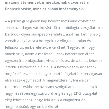
magánintézmények is megkapnák ugyanazt a
finanszírozást, mint az állami intézmények?
– A jelenlegi negyven nap helyett maximum öt-hat nap
lenne az átlagos várakozási idő a kardiológiai vizsgálatokra.
De tudok olyan budapesti kerületet, ahol már két hónapig
várnak vizsgálatra a betegek. Ez elfogadhatatlan és
felháborító: emberéletekbe kerülhet. Tegyük fel, hogy
önnek szúr, nyom a mellkasa. Ennek hátterében állhat
egyszerű izomfájdalom, vírusfertőzés, de a tünet lehet az
infarktus közvetlen előjele is. A háziorvosnak nincsenek
megfelelő eszközei, hogy e lehetőségeket biztonságosan
elválassza egymástól. A magánszféra nyilvánvalóan
tehermentesíthetné az állami szolgáltatókat: az esetek
nagy részében egy szívultrahang és egy EKG-vizsgálat
elég lehet ahhoz, hogy felállítsuk a diagnózist és
megmentsünk egy emberéletet.