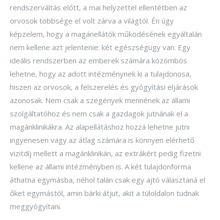
rendszerváltás előtt, a mai helyzettel ellentétben az
orvosok többsége el volt zárva a világtól. Én úgy
képzelem, hogy a magánellátók működésének egyáltalán
nem kellene azt jelentenie: két egészségügy van. Egy
ideális rendszerben az emberek számára közömbös
lehetne, hogy az adott intézménynek ki a tulajdonosa,
hiszen az orvosok, a felszerelés és gyógyítási eljárások
azonosak. Nem csak a szegények mennének az állami
szolgáltatóhoz és nem csak a gazdagok jutnának el a
magánklinikákra. Az alapellátáshoz hozzá lehetne jutni
ingyenesen vagy az átlag számára is könnyen elérhető
vizitdíj mellett a magánklinikán, az extrákért pedig fizetni
kellene az állami intézményben is. A két tulajdonforma
áthatna egymásba, néhol talán csak egy ajtó választaná el
őket egymástól, amin bárki átjut, akit a túloldalon tudnak
meggyógyítani.