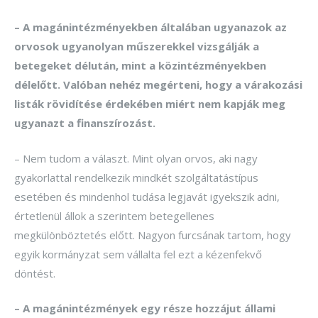
– A magánintézményekben általában ugyanazok az
orvosok ugyanolyan mű­­szerekkel vizsgálják a
betegeket délután, mint a közintézményekben
délelőtt. Valóban nehéz megérteni, hogy a várakozási
listák rövidítése érdekében miért nem kapják meg
ugyanazt a finanszírozást.
– Nem tudom a választ. Mint olyan orvos, aki nagy
gyakorlattal rendelkezik mindkét szolgáltatástípus
esetében és mindenhol tudása legjavát igyekszik adni,
értetlenül állok a szerintem betegellenes
megkülönböztetés előtt. Nagyon furcsának tartom, hogy
egyik kormányzat sem vállalta fel ezt a kézenfekvő
döntést.
– A magánintézmények egy része hozzájut állami