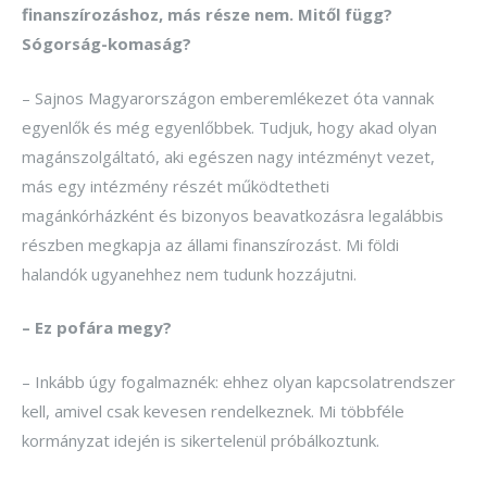
finanszírozáshoz, más része nem. Mitől függ?
Sógorság-komaság?
– Sajnos Magyarországon emberemlékezet óta vannak
egyenlők és még egyenlőbbek. Tudjuk, hogy akad olyan
magánszolgáltató, aki egészen nagy intézményt vezet,
más egy intézmény részét működtetheti
magánkórházként és bizonyos beavatkozásra legalábbis
részben megkapja az állami finanszírozást. Mi földi
halandók ugyanehhez nem tudunk hozzájutni.
– Ez pofára megy?
– Inkább úgy fogalmaznék: ehhez olyan kapcsolatrendszer
kell, amivel csak kevesen rendelkeznek. Mi többféle
kormányzat idején is sikertelenül próbálkoztunk.