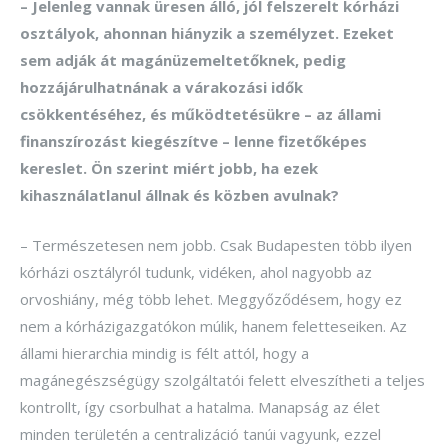
– Jelenleg vannak üresen álló, jól felszerelt kórházi
osztályok, ahonnan hiány­­zik a személyzet. Ezeket
sem adják át magánüzemeltetőknek, pedig
hozzájárulhatnának a várakozási idők
csökkentéséhez, és működtetésükre – az állami
finanszírozást kiegészítve – lenne fizetőképes
kereslet. Ön szerint miért jobb, ha ezek
kihasználatlanul állnak és közben avulnak?
– Természetesen nem jobb. Csak Budapesten több ilyen
kórházi osztályról tudunk, vidéken, ahol nagyobb az
orvoshiány, még több lehet. Meggyőződésem, hogy ez
nem a kórházigazgatókon múlik, hanem feletteseiken. Az
állami hierarchia mindig is félt attól, hogy a
magánegészségügy szolgáltatói felett elveszítheti a teljes
kontrollt, így csorbulhat a hatalma. Manapság az élet
minden területén a centralizáció tanúi vagyunk, ezzel