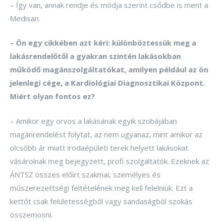
– Így van, annak rendje és módja szerint csődbe is ment a
Medisan.
– Ön egy cikkében azt kéri: különböztessük meg a
lakásrendelőtől a gyakran szintén lakásokban
működő magánszolgáltatókat, amilyen például az ön
jelenlegi cége, a Kardiológiai Diagnosztikai Központ.
Miért olyan fontos ez?
– Amikor egy orvos a lakásának egyik szobájában
magánrendelést folytat, az nem ugyanaz, mint amikor az
olcsóbb ár miatt irodaépületi terek helyett lakásokat
vásárolnak meg bejegyzett, profi szolgáltatók. Ezeknek az
ÁNTSZ összes előírt szakmai, személyes és
műszerezettségi feltételének meg kell felelniük. Ezt a
kettőt csak felületességből vagy sandaságból szokás
összemosni.