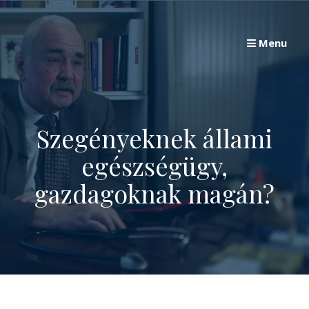
Skip
to
Menu
content
Szegényeknek állami
egészségügy,
gazdagoknak magán?