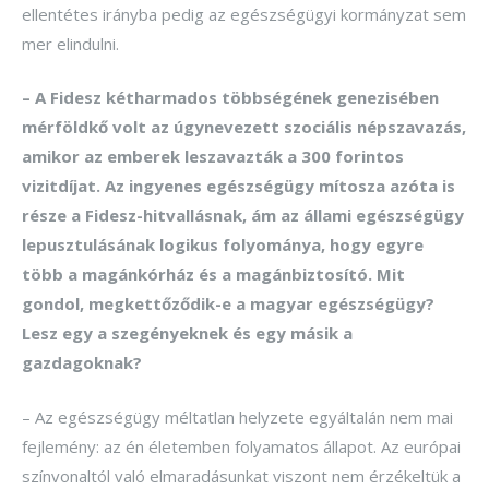
ellentétes irányba pedig az egészségügyi kormányzat sem
mer elindulni.
– A Fidesz kétharmados többségének genezisében
mérföldkő volt az úgynevezett szociális népszavazás,
amikor az emberek leszavazták a 300 forintos
vizitdíjat. Az ingyenes egészségügy mítosza azóta is
része a Fidesz-hitvallásnak, ám az állami egészségügy
lepusztulásának logikus folyománya, hogy egyre
több a magánkórház és a magánbiztosító. Mit
gondol, megkettőződik-e a magyar egészségügy?
Lesz egy a szegényeknek és egy másik a
gazdagoknak?
– Az egészségügy méltatlan helyzete egyáltalán nem mai
fejlemény: az én életemben folyamatos állapot. Az európai
színvonaltól való elmaradásunkat viszont nem érzékeltük a