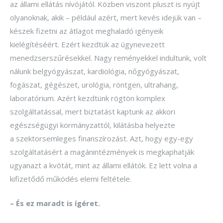
az állami ellátás nívójától. Közben viszont pluszt is nyújt
olyanoknak, akik – például azért, mert kevés idejük van –
készek fizetni az átlagot meghaladó igényeik
kielégítéséért. Ezért kezdtük az úgynevezett
menedzserszűrésekkel. Nagy reményekkel indultunk, volt
nálunk belgyógyászat, kardiológia, nőgyógyászat,
fogászat, gégészet, urológia, röntgen, ultrahang,
laboratórium. Azért kezdtünk rögtön komplex
szolgáltatással, mert biztatást kaptunk az akkori
egészségügyi kormányzattól, kilátásba helyezte
a szektorsemleges finanszírozást. Azt, hogy egy-egy
szolgáltatásért a magánintézmények is megkaphatják
ugyanazt a kvó­­tát, mint az állami ellátók. Ez lett volna a
kifizetődő működés elemi feltétele.
– És ez maradt is ígéret.