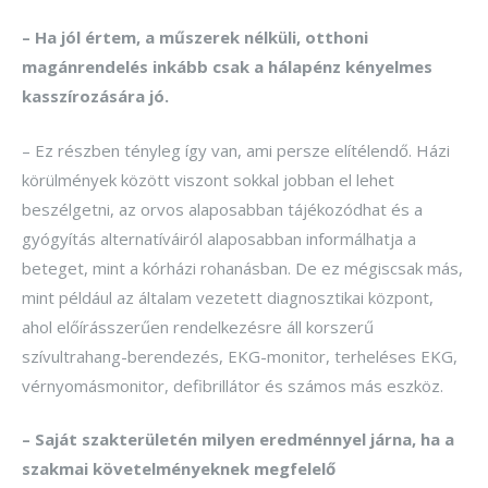
– Ha jól értem, a műszerek nélküli, otthoni
magánrendelés inkább csak a hálapénz kényelmes
kasszírozására jó.
– Ez részben tényleg így van, ami persze elítélendő. Házi
körülmények között viszont sokkal jobban el lehet
beszélgetni, az orvos alaposabban tájékozódhat és a
gyógyítás alternatíváiról alaposabban informálhatja a
beteget, mint a kórházi rohanásban. De ez mégiscsak más,
mint például az általam vezetett diagnosztikai központ,
ahol előírásszerűen rendelkezésre áll korszerű
szívultrahang-berendezés, EKG-monitor, terheléses EKG,
vérnyomásmonitor, defibrillátor és számos más eszköz.
– Saját szakterületén milyen eredménnyel járna, ha a
szakmai követelményeknek megfelelő