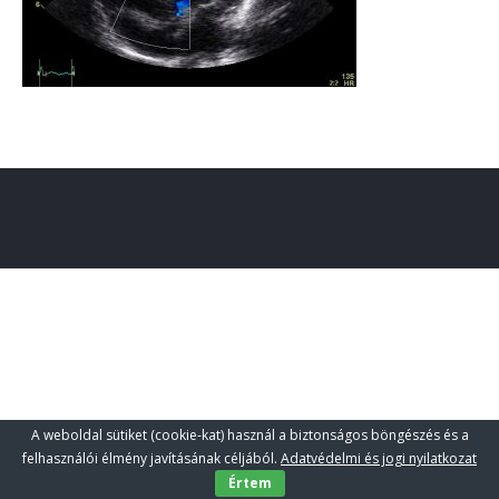
A weboldal sütiket (cookie-kat) használ a biztonságos böngészés és a
felhasználói élmény javításának céljából.
Adatvédelmi és jogi nyilatkozat
Értem