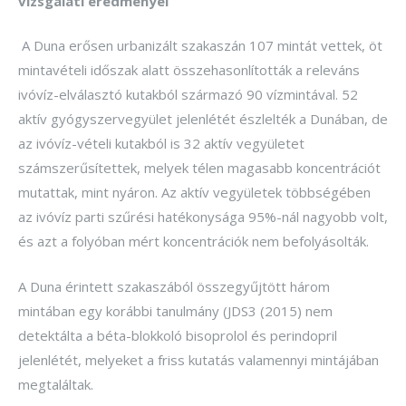
vizsgálati eredményei
A Duna erősen urbanizált szakaszán 107 mintát vettek, öt
mintavételi időszak alatt összehasonlították a releváns
ivóvíz-elválasztó kutakból származó 90 vízmintával. 52
aktív gyógyszervegyület jelenlétét észlelték a Dunában, de
az ivóvíz-vételi kutakból is 32 aktív vegyületet
számszerűsítettek, melyek télen magasabb koncentrációt
mutattak, mint nyáron. Az aktív vegyületek többségében
az ivóvíz parti szűrési hatékonysága 95%-nál nagyobb volt,
és azt a folyóban mért koncentrációk nem befolyásolták.
A Duna érintett szakaszából összegyűjtött három
mintában egy korábbi tanulmány (JDS3 (2015) nem
detektálta a béta-blokkoló bisoprolol és perindopril
jelenlétét, melyeket a friss kutatás valamennyi mintájában
megtaláltak.