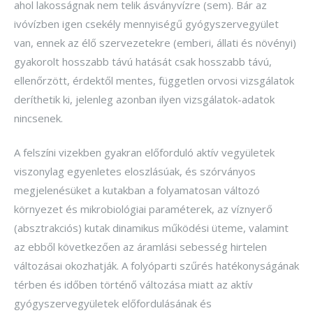
ahol lakosságnak nem telik ásványvízre (sem). Bár az
ivóvízben igen csekély mennyiségű gyógyszervegyület
van, ennek az élő szervezetekre (emberi, állati és növényi)
gyakorolt hosszabb távú hatását csak hosszabb távú,
ellenőrzött, érdektől mentes, független orvosi vizsgálatok
deríthetik ki, jelenleg azonban ilyen vizsgálatok-adatok
nincsenek.
A felszíni vizekben gyakran előforduló aktív vegyületek
viszonylag egyenletes eloszlásúak, és szórványos
megjelenésüket a kutakban a folyamatosan változó
környezet és mikrobiológiai paraméterek, az víznyerő
(absztrakciós) kutak dinamikus működési üteme, valamint
az ebből következően az áramlási sebesség hirtelen
változásai okozhatják. A folyóparti szűrés hatékonyságának
térben és időben történő változása miatt az aktív
gyógyszervegyületek előfordulásának és