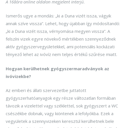
A 168óra online oldalon megjelent interjú.
Ismerős ugye a mondás: „ki a Duna vizét issza, vágyik
annak szíve vissza”. Lehet, hogy újabban így módosítandó:
„ki a Duna vizét issza, vérnyomása megyen vissza”. A
felszíni vizek egyre növekvő mértékben szennyeződnek
aktív gyógyszervegyületekkel, ami potenciális kockázati
tényező lehet az ivóvíz nem teljes értékű szűrése miatt.
Hogyan kerülhetnek gyógyszermaradványok az
ivóvizekbe?
Az emberi és állati szervezetbe juttatott
gyógyszerhatóanyagok egy része változatlan formában
távozik a vizelettel vagy széklettel, sok gyógyszert a WC
csészékbe dobnak, vagy kiöntenek a lefolyókba. Ezek a
vegyületek a szennyvizeken keresztül kerülhetnek bele