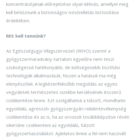
koncentrációjának előrejelzése olyan kihívás, amellyel meg
kell birkóznunk a biztonságos ivóvízellátás biztosítása
érdekében.
Mit kell tennünk?
Az Egészségügyi Világszervezet (WHO) szerint a
gyógyszermaradvány-tartalom egyelőre nem teszi
szükségessé hatékonyabb, de költségesebb tisztítási
technológiák alkalmazását, hiszen a hatások ma még
elenyészőek. A legkézenfekvőbb megoldás az egyes
vegyületek természetes vizekbe kerülésének ésszerű
csökkentése lenne. Ezt szolgálhatná a túlzott, mondhatni
egyoldalú, agresszív gyógyszergyári reklámtevékenység
csökkentése és az is, ha az orvosok továbbképzése révén
sikerülne csökkenteni az egyoldalú, túlzott
gyógyszerhasználatot. Ajánlatos lenne a fel nem használt