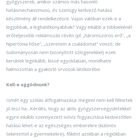
gyógyszerek, amikor számos más hasonló
hatásmechanizmusú, és szintúgy kedvező hatású
készítmény áll rendelkezésre. Vajon valóban ezek-e a
legjobbak, a leghatékonyabbak? Vagy inkább a többiekénél
erőteljesebb reklámozás révén (pl: „háromszoros erő”, „a
hipertónia hőse”, „szeretem a családomat” vonzó, de
tudományosan nem bizonyított szlogenekkel) ezek
kerülnek leginkább, kissé egyoldalúan, mondhatni
halmozottan a gyakorló orvosok látókörébe.
Kell-e aggódnunk?
Ismét egy szólás átfogalmazása: meginni nem kell félnetek
jó lesz ha…Kérdés, hogy az aktív gyógyszervegyületekkel
egyre inkább szennyezett ivóvíz fogyasztása kedvezőtlen
hatású lehet-e az egészséges emberekre (különös
tekintettel a gyermekekre), főként azokban a régiókban