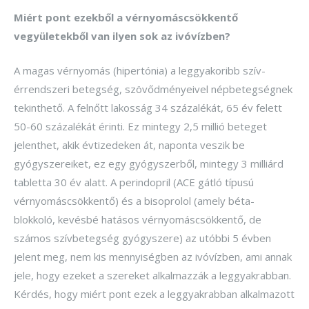
Miért pont ezekből a vérnyomáscsökkentő
vegyületekből van ilyen sok az ivóvízben?
A magas vérnyomás (hipertónia) a leggyakoribb szív-
érrendszeri betegség, szövődményeivel népbetegségnek
tekinthető. A felnőtt lakosság 34 százalékát, 65 év felett
50-60 százalékát érinti. Ez mintegy 2,5 millió beteget
jelenthet, akik évtizedeken át, naponta veszik be
gyógyszereiket, ez egy gyógyszerből, mintegy 3 milliárd
tabletta 30 év alatt. A perindopril (ACE gátló típusú
vérnyomáscsökkentő) és a bisoprolol (amely béta-
blokkoló, kevésbé hatásos vérnyomáscsökkentő, de
számos szívbetegség gyógyszere) az utóbbi 5 évben
jelent meg, nem kis mennyiségben az ivóvízben, ami annak
jele, hogy ezeket a szereket alkalmazzák a leggyakrabban.
Kérdés, hogy miért pont ezek a leggyakrabban alkalmazott