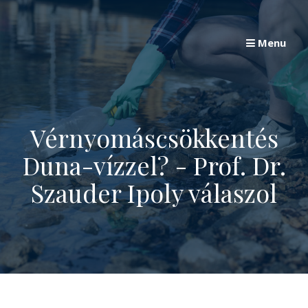
Skip
to
Menu
content
Vérnyomáscsökkentés
Duna-vízzel? - Prof. Dr.
Szauder Ipoly válaszol