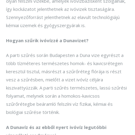
olyan felszíni vizekbe, amelyek ivóvízbázisként szolgálnak,
így kockázatot jelenthetnek az ivóvizek tisztaságára.
Szennyezőforrást jelenthetnek az elavult technológiájú
kémiai üzemek és gyógyszergyárak is.
Hogyan szűrik ivóvízzé a Dunavizet?
A parti szűrés során Budapesten a Duna vize egyrészt a
több tízméteres természetes homok- és kavicsrétegen
keresztül tisztul, másrészt a szűrőréteg flórája is részt
vesz a szűrésben, mielőtt a vizet ivóvíz céljára
kiszivattyúzzák. A parti szűrés természetes, lassú szűrési
folyamat, melynek során a homokos-kavicsos
szűrőrétegbe beáramló felszíni víz fizikai, kémiai és
biológiai szűrése történik.
A Dunavíz és az ebből nyert ivóvíz legutóbbi