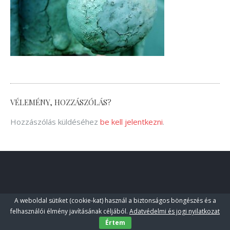
VÉLEMÉNY, HOZZÁSZÓLÁS?
Hozzászólás küldéséhez
be kell jelentkezni
.
A weboldal sütiket (cookie-kat) használ a biztonságos böngészés és a
felhasználói élmény javításának céljából.
Adatvédelmi és jogi nyilatkozat
Értem