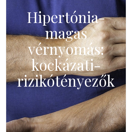
Hipertónia-
magas
vérnyomás:
kockázati-
rizikótényezők