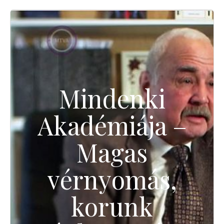
Mindenki
Akadémiája –
Magas
vérnyomás,
korunk