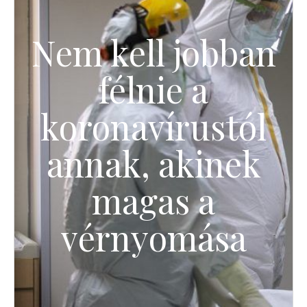
Nem kell jobban
félnie a
koronavírustól
annak, akinek
magas a
vérnyomása