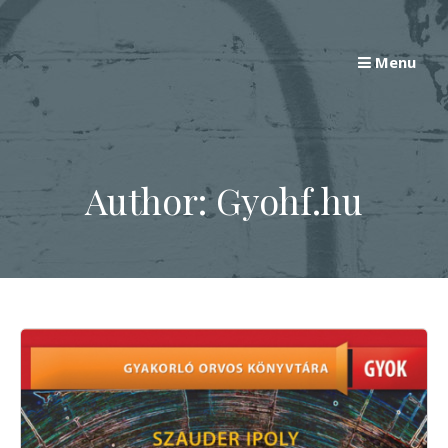
Skip
to
Menu
content
Author:
Gyohf.hu