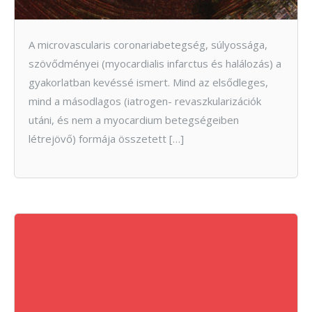
A microvascularis coronariabetegség, súlyossága,
szövődményei (myocardialis infarctus és halálozás) a
gyakorlatban kevéssé ismert. Mind az elsődleges,
mind a másodlagos (iatrogen- revaszkularizációk
utáni, és nem a myocardium betegségeiben
létrejövő) formája összetett […]