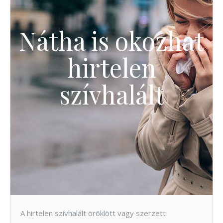
Nátha is okozhat
hirtelen
szívhalált
A hirtelen szívhalált öröklött vagy szerzett