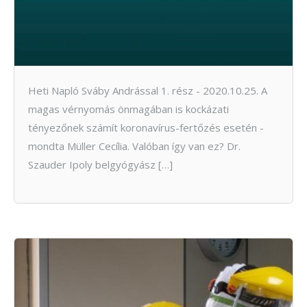
Heti Napló Sváby Andrással 1. rész - 2020.10.25. A
magas vérnyomás önmagában is kockázati
tényezőnek számít koronavírus-fertőzés esetén -
mondta Müller Cecília. Valóban így van ez? Dr.
Szauder Ipoly belgyógyász […]