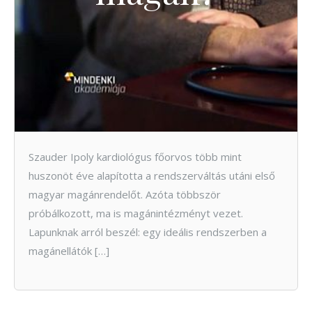
Szauder Ipoly kardiológus főorvos több mint
huszonöt éve alapította a rendszerváltás utáni első
magyar magánrendelőt. Azóta többször
próbálkozott, ma is magánintézményt vezet.
Lapunknak arról beszél: egy ideális rendszerben a
magánellátók […]