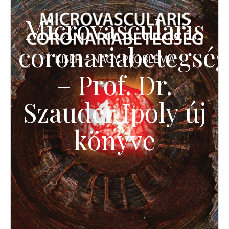
Microvascularis
coronariabetegsé
– Prof. Dr.
Szauder Ipoly új
könyve