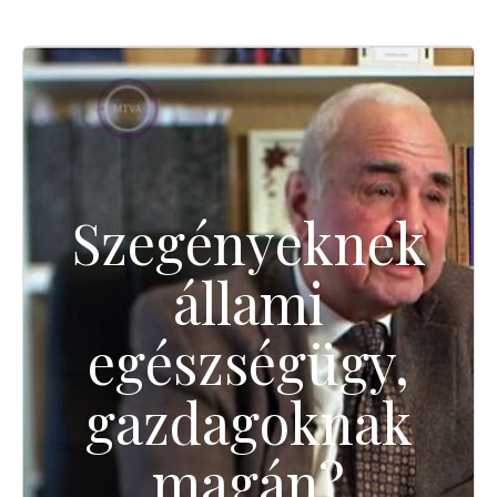
Szegényeknek
állami
egészségügy,
gazdagoknak
magán?