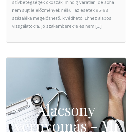
szívbetegségek okozzák, mindig váratlan, de soha
nem sújt le előzmények nélkül: az esetek 95-98
százaléka megelőzhető, kivédhető. Ehhez alapos
vizsgálatokra, jó szakemberekre és nem […]
Alacsony
vérnyomás - Mi