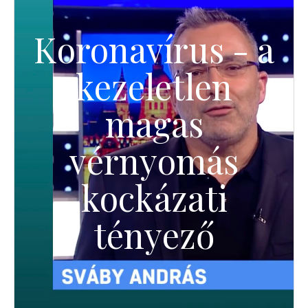
Koronavírus - a
kezeletlen
magas
vérnyomás
kockázati
tényező