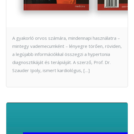
A gyakorló orvos számára, mindennapi használatra –
mintegy vademecumként – lényegre törően, röviden,
a legújabb információkkal összegzi a hypertonia
diagnosztikáját és terápiáját. A szerző, Prof. Dr.
Szauder Ipoly, ismert kardiológus, […]