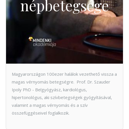
népbetegsége
Magyarországon 100ezer halálok vezethető vissza a
magas vérnyomás betegségre. Prof. Dr. Szauder
Ipoly PhD - Belgyógyász, kardiológus,
hipertonológus, aki szívbetegségek gyógyításával,
valamint a magas vérnyomás és a szív
összefüggéseivel foglalkozik.