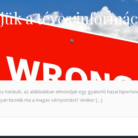
jük a téves informác
áros hatását, az alábbiakban elmondjuk egy gyakorló hazai hipert
yan kezelik ma a magas vérnyomást? Amikor […]