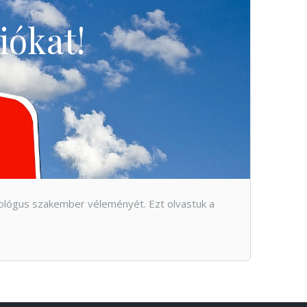
iókat!
onológus szakember véleményét. Ezt olvastuk a