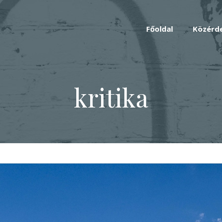
Főoldal
Közérd
kritika