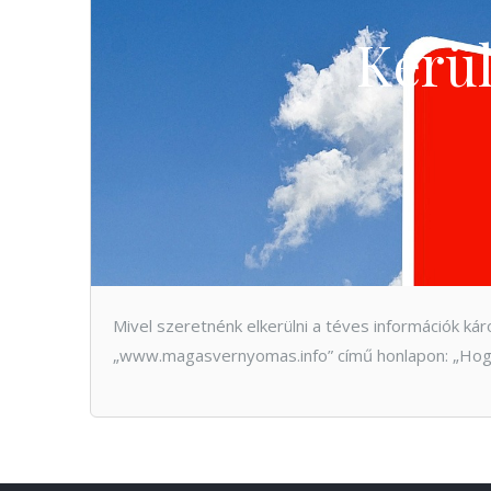
Kerül
Mivel szeretnénk elkerülni a téves információk k
„www.magasvernyomas.info” című honlapon: „Hog