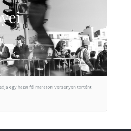
lyei
adja egy hazai fél maratoni versenyen történt