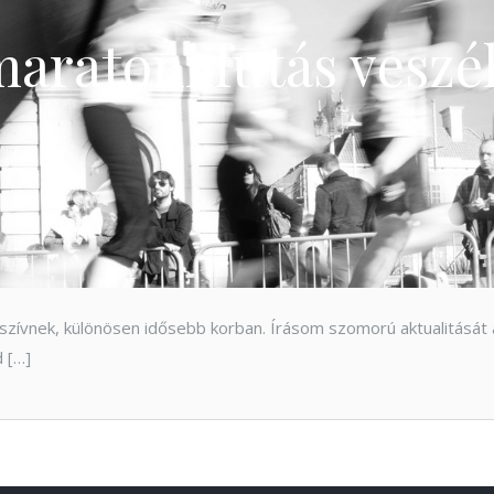
aratoni futás veszé
szívnek, különösen idősebb korban. Írásom szomorú aktualitását 
d […]