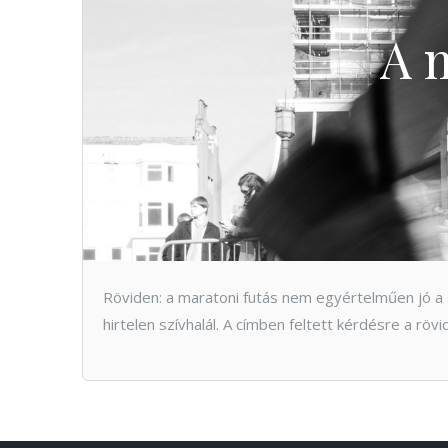
A m
Röviden: a maratoni futás nem egyértelműen jó a 
hirtelen szívhalál. A címben feltett kérdésre a rövi