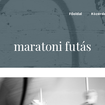
Főoldal
Közérd
maratoni futás