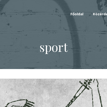
Főoldal
Közérd
sport