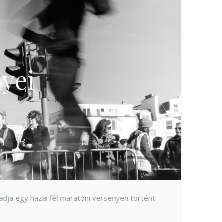
lyei
adja egy hazai fél maratoni versenyen történt