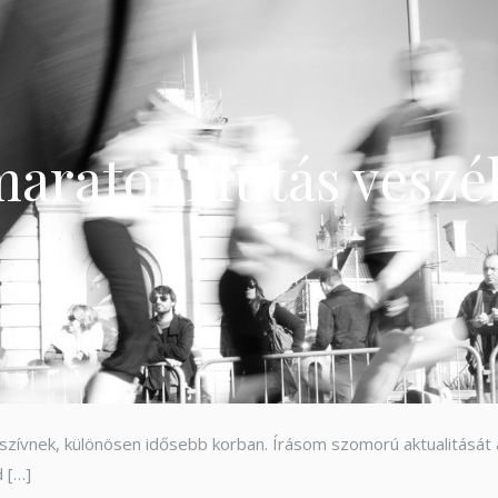
aratoni futás veszé
szívnek, különösen idősebb korban. Írásom szomorú aktualitását 
d […]