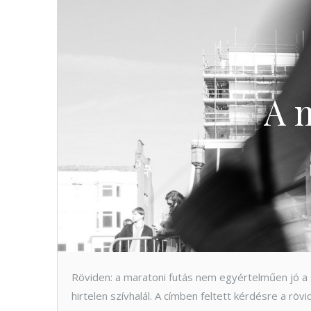
A m
Röviden: a maratoni futás nem egyértelműen jó a 
hirtelen szívhalál. A címben feltett kérdésre a rövi