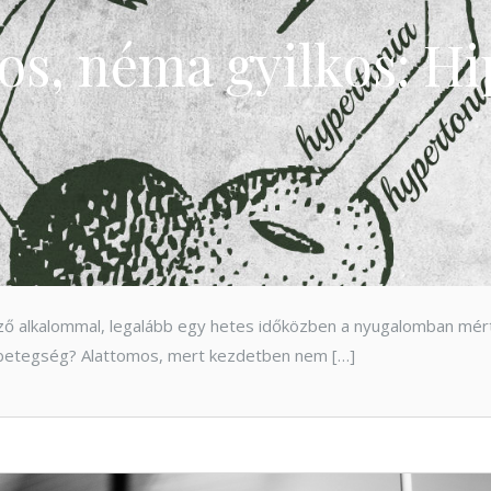
os, néma gyilkos: Hi
ző alkalommal, legalább egy hetes időközben a nyugalomban mé
a betegség? Alattomos, mert kezdetben nem […]