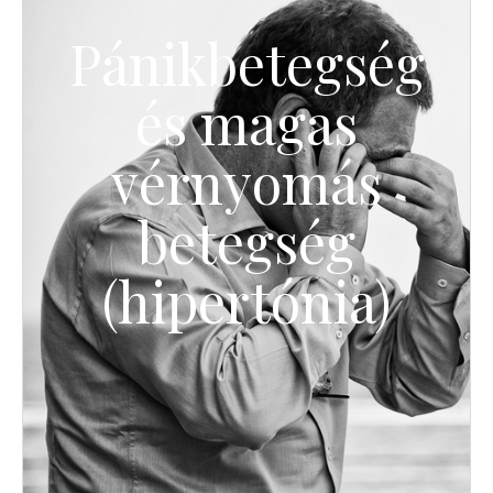
Pánikbetegség
és magas
vérnyomás
betegség
(hipertónia)