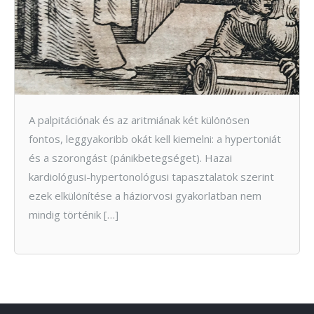
A palpitációnak és az aritmiának két különösen
fontos, leggyakoribb okát kell kiemelni: a hypertoniát
és a szorongást (pánikbetegséget). Hazai
kardiológusi-hypertonológusi tapasztalatok szerint
ezek elkülönítése a háziorvosi gyakorlatban nem
mindig történik […]