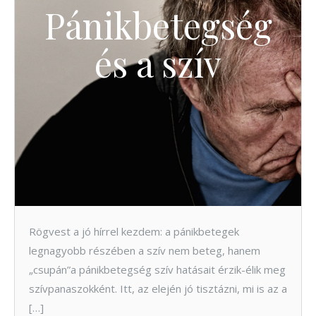
Pánikbetegség
és a szív
Rögvest a jó hírrel kezdem: a pánikbetegek
legnagyobb részében a szív nem beteg, hanem
„csupán”a pánikbetegség szív hatásait érzik-élik meg
szívpanaszokként. Itt, az elején jó tisztázni, mi is az a
[…]