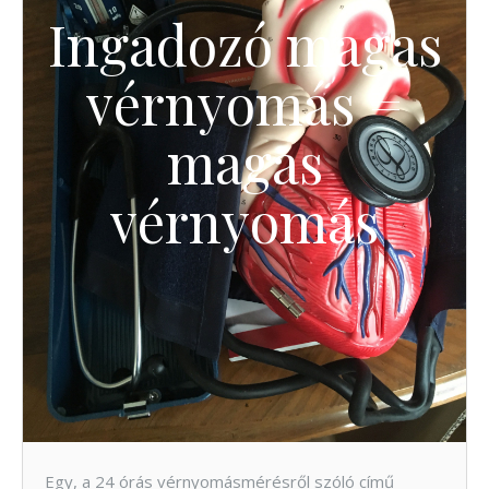
Ingadozó magas
vérnyomás =
magas
vérnyomás
Egy, a 24 órás vérnyomásmérésről szóló című