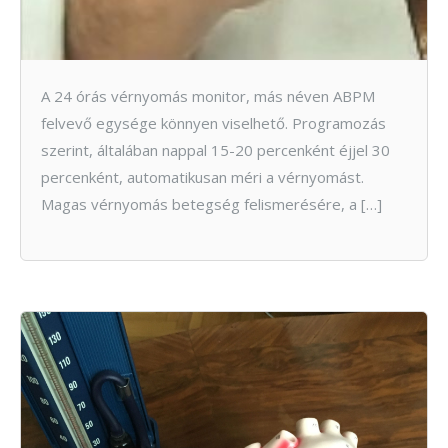
A 24 órás vérnyomás monitor, más néven ABPM
felvevő egysége könnyen viselhető. Programozás
szerint, általában nappal 15-20 percenként éjjel 30
percenként, automatikusan méri a vérnyomást.
Magas vérnyomás betegség felismerésére, a […]