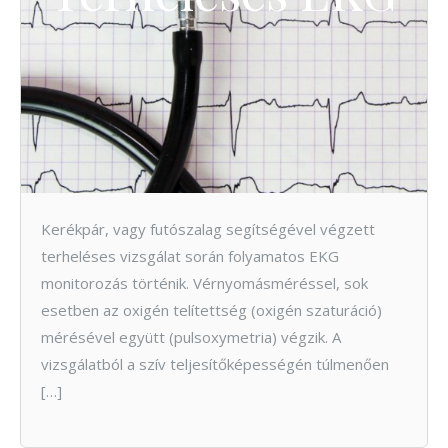
Kerékpár, vagy futószalag segítségével végzett
terheléses vizsgálat során folyamatos EKG
monitorozás történik. Vérnyomásméréssel, sok
esetben az oxigén telítettség (oxigén szaturáció)
mérésével együtt (pulsoxymetria) végzik. A
vizsgálatból a szív teljesítőképességén túlmenően
[…]