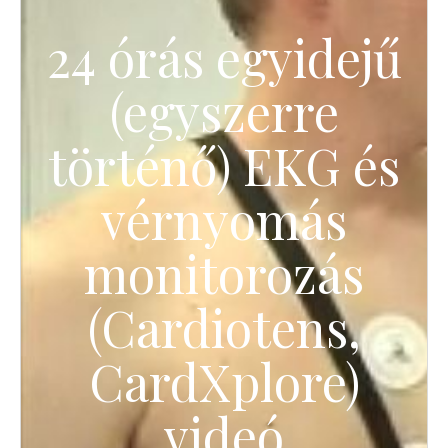
24 órás egyidejű
(egyszerre
történő) EKG és
vérnyomás
monitorozás
(Cardiotens,
CardXplore)
videó