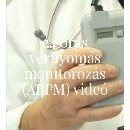
24 órás
vérnyomás
monitorozás
(ABPM) videó